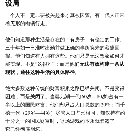
设局
一个人不一定非要被关起来才算被囚禁。有一代人正带
着无形的枷锁行走。
他们知道那种生活是存在的：有房子、有稳定的工作、
三十年如一日准时出勤并做正确的事所换来的薪酬回
报。他们知道有人拥有这些。他们只是无法想象如何才
无法有效构建一条从
能实现。不是“这很难”；而是他们
现状，通往这种生活的具体路径
。
绝大多数这种传统的财富积累之路已经关闭。不是变得
关闭
困难，而是
了。当婴儿潮一代(60岁—80岁)占有一
半以上的国民财富、他们却只占人口总数的 20%；而千
禧一代（29岁—44岁）尽管人口占比相同，却仅持有约
十分之一的国民财富时，这场游戏的本质就暴露了——
它已经彻底崩坏。