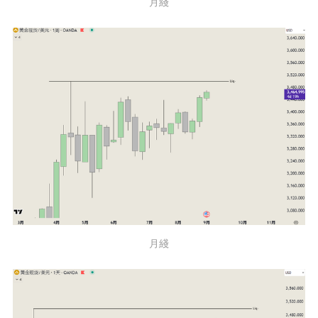
月綫
月綫