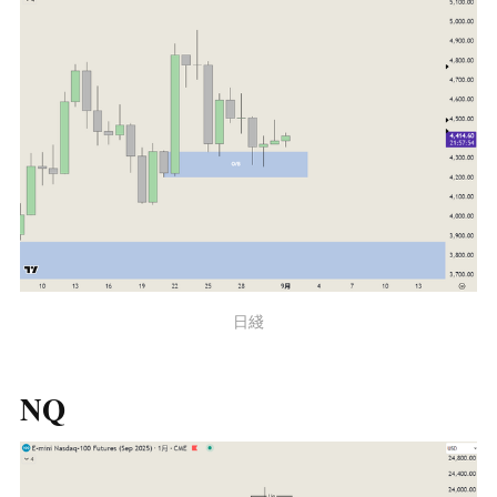
日綫
NQ