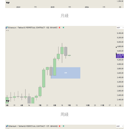
月綫
周綫