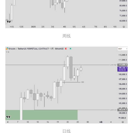
周线
日线