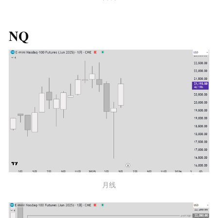
NQ
月线