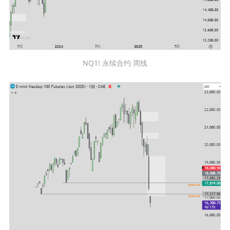
NQ1! 永续合约 周线